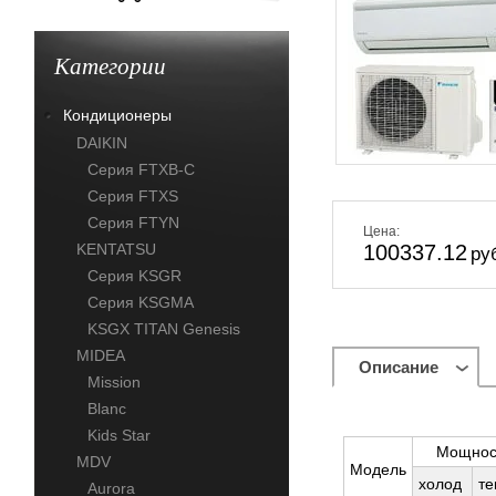
Категории
Кондиционеры
DAIKIN
Серия FTXB-C
Серия FTXS
Серия FTYN
Цена:
KENTATSU
100337.12
ру
Серия KSGR
Серия KSGMA
KSGХ TITAN Genesis
MIDEA
Описание
Mission
Blanc
Kids Star
Mощнос
MDV
Модель
холод
те
Aurora