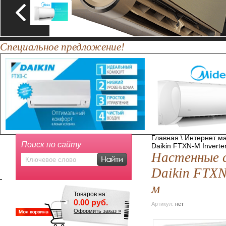
Специальное предложение!
Главная
\
Интернет ма
Поиск по сайту
Daikin FTXN-M Inverter
Настенные 
Daikin FTXN-
м
Товаров на:
0.00
руб.
Артикул:
нет
Оформить заказ »