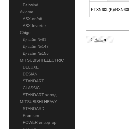
Fairwind
FTXN
60
L(K)/RXN
60
Axioma
ASX-on/off
ASX-Inverter
Chigo
Дизайн №81
Назад
Дизайн №147
Дизайн №155
MITSUBISHI ELECTRIC
DELUXE
DESIAN
STANDART
CLASSIC
STANDART холод
MITSUBISHI HEAVY
STANDARD
Premium
POWER инвертор